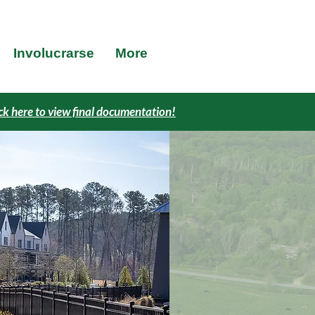
Involucrarse
More
ck here to view final documentation!