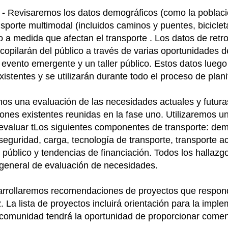
-
Revisaremos los datos demográficos (como la población
ansporte multimodal (incluidos caminos y puentes, bicicle
o a medida que afectan el transporte . Los datos de retr
opilarán del público a través de varias oportunidades de
 evento emergente y un taller público. Estos datos lueg
istentes y se utilizarán durante todo el proceso de plani
s una evaluación de las necesidades actuales y futuras 
iones existentes reunidas en la fase uno. Utilizaremos u
evaluar
t
Los siguientes componentes de transporte: dem
eguridad, carga, tecnología de transporte, transporte ac
e público y tendencias de financiación. Todos los hallaz
 general de evaluación de necesidades.
rrollaremos recomendaciones de proyectos que respon
2. La lista de proyectos incluirá orientación para la imp
a comunidad tendrá la oportunidad de proporcionar comen